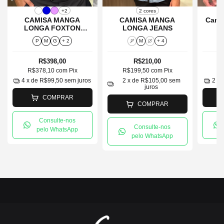
+2
2 cores
CAMISA MANGA
CAMISA MANGA
Cami
LONGA FOXTON
LONGA JEANS
T
OXFORD
P
M
G
+ 2
P
M
G
+ 4
R$398,00
R$210,00
R$378,10
com
Pix
R$199,50
com
Pix
R
4
x de
R$99,50
sem juros
2
x de
R$105,00
sem
2
x 
juros
COMPRAR
COMPRAR
Consulte-nos
Consulte-nos
pelo WhatsApp
pelo WhatsApp