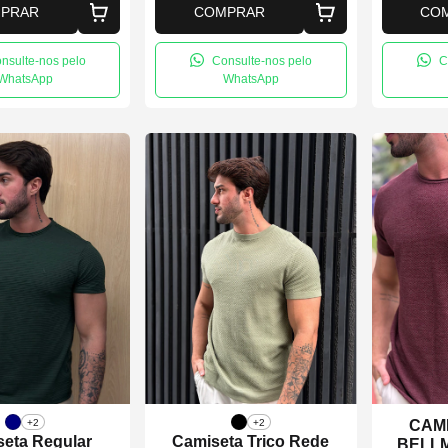
PRAR
COMPRAR
CO
nsulte-nos pelo
Consulte-nos pelo
C
WhatsApp
WhatsApp
+2
+2
CAMI
eta Regular
Camiseta Trico Rede
BELL