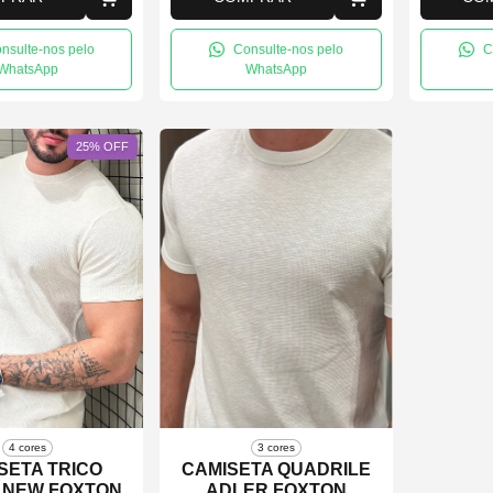
nsulte-nos pelo
Consulte-nos pelo
C
WhatsApp
WhatsApp
25
%
OFF
4 cores
3 cores
SETA TRICO
CAMISETA QUADRILE
 NEW FOXTON
ADLER FOXTON