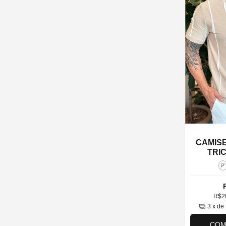
CAMISE
TRI
P
R$2
3
x de
COM