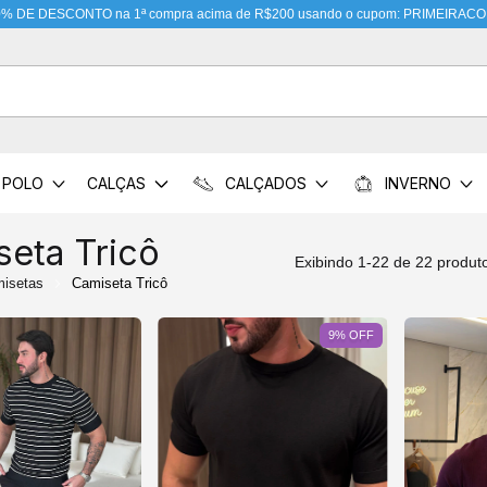
FRETE GRÁTIS PARA CENTRO-OESTE
POLO
CALÇAS
CALÇADOS
INVERNO
seta Tricô
Exibindo 1-22 de 22 produt
isetas
Camiseta Tricô
9
%
OFF