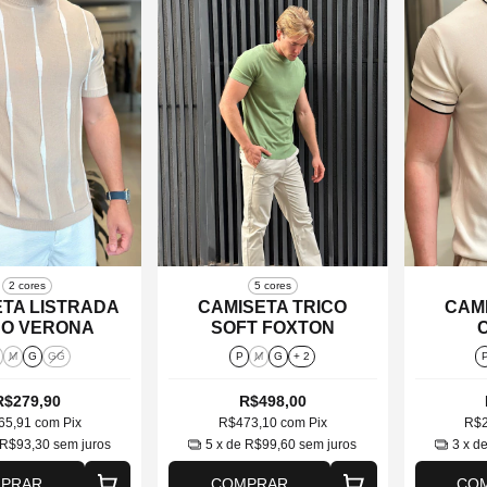
2 cores
5 cores
TA LISTRADA
CAMISETA TRICO
CAMI
CO VERONA
SOFT FOXTON
M
G
GG
P
M
G
+ 2
R$279,90
R$498,00
65,91
com
Pix
R$473,10
com
Pix
R$
R$93,30
sem juros
5
x de
R$99,60
sem juros
3
x d
PRAR
COMPRAR
CO