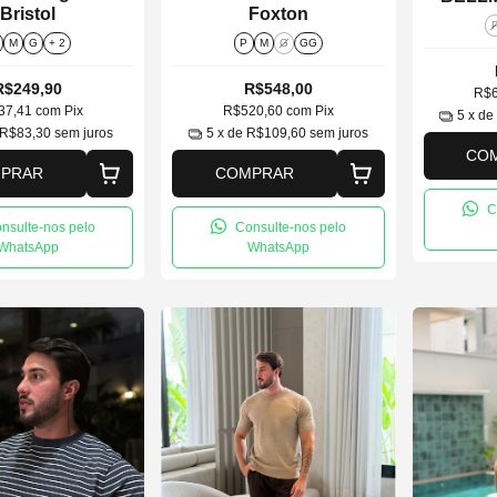
Bristol
Foxton
M
G
+ 2
P
M
G
GG
R$249,90
R$548,00
R$
37,41
com
Pix
R$520,60
com
Pix
5
x d
R$83,30
sem juros
5
x de
R$109,60
sem juros
CO
PRAR
COMPRAR
C
nsulte-nos pelo
Consulte-nos pelo
WhatsApp
WhatsApp