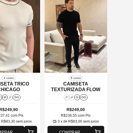
4 cores
8 cores
SETA TRICO
CAMISETA
CHICAGO
TEXTURIZADA FLOW
P
M
G
GG
P
M
G
GG
R$249,90
R$249,00
237,41
com
Pix
R$236,55
com
Pix
e
R$83,30
sem juros
3
x de
R$83,00
sem juros
MPRAR
COMPRAR