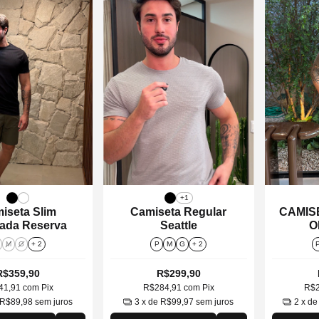
+1
iseta Slim
Camiseta Regular
CAMIS
ada Reserva
Seattle
O
M
G
+ 2
P
M
G
+ 2
R$359,90
R$299,90
41,91
com
Pix
R$284,91
com
Pix
R$
R$89,98
sem juros
3
x de
R$99,97
sem juros
2
x d