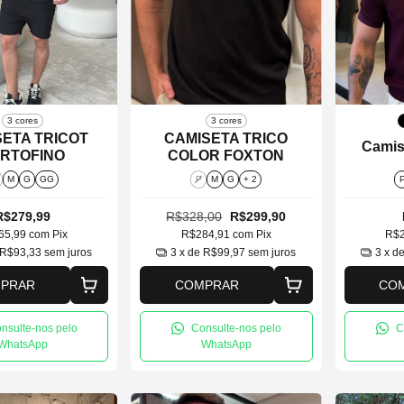
3 cores
3 cores
SETA TRICOT
CAMISETA TRICO
Camis
RTOFINO
COLOR FOXTON
M
G
GG
P
M
G
+ 2
R$279,99
R$328,00
R$299,90
65,99
com
Pix
R$284,91
com
Pix
R$
R$93,33
sem juros
3
x de
R$99,97
sem juros
3
x d
PRAR
COMPRAR
CO
nsulte-nos pelo
Consulte-nos pelo
C
WhatsApp
WhatsApp