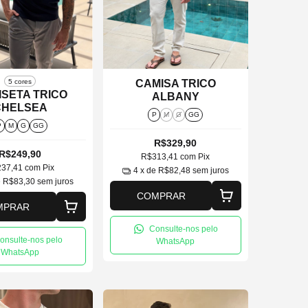
5 cores
CAMISA TRICO
SETA TRICO
ALBANY
CHELSEA
P
M
G
GG
P
M
G
GG
R$329,90
R$249,90
R$313,41
com
Pix
237,41
com
Pix
4
x de
R$82,48
sem juros
e
R$83,30
sem juros
COMPRAR
MPRAR
Consulte-nos pelo
onsulte-nos pelo
WhatsApp
WhatsApp