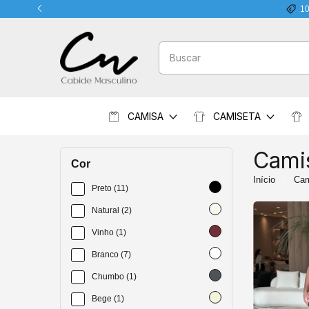
CAMISA
CAMISETA
Cami
Cor
Início
Cam
Preto (11)
Natural (2)
Vinho (1)
Branco (7)
Chumbo (1)
Bege (1)