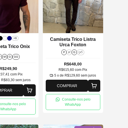
+6
Camiseta Trico Listra
Urca Foxton
eta Trico Onix
P
M
G
GG
P
M
G
GG
R$648,00
R$249,90
R$615,60
com
Pix
237,41
com
Pix
5
x de
R$129,60
sem juros
e
R$83,30
sem juros
COMPRAR
MPRAR
Consulte-nos pelo
onsulte-nos pelo
WhatsApp
WhatsApp