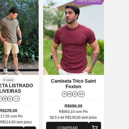
FRETE GRÁTIS
4 cores
Camiseta Trico Saint
ETA LISTRADO
Foxton
LIVEIRAS
P
M
G
GG
P
M
G
+ 2
R$698,00
R$229,00
R$663,10
com
Pix
217,55
com
Pix
5
x de
R$139,60
sem juros
e
R$114,50
sem juros
COMPRAR