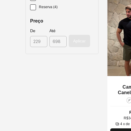
Reserva (4)
Preço
De
Até
Aplicar
Cam
Canel
P
R$3
4
x de