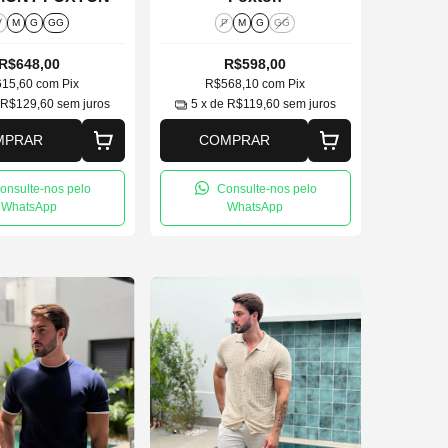
P
M
G
GG
P
M
G
GG
R$648,00
R$598,00
615,60
com
Pix
R$568,10
com
Pix
e
R$129,60
sem juros
5
x de
R$119,60
sem juros
MPRAR
COMPRAR
onsulte-nos pelo
Consulte-nos pelo
WhatsApp
WhatsApp