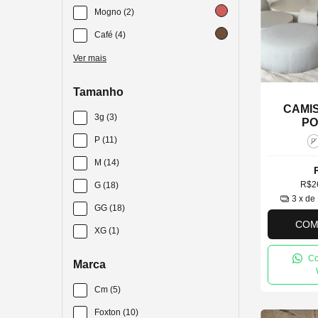
Mogno (2)
Café (4)
Ver mais
Tamanho
CAMI
3g (3)
PO
P (11)
P
M (14)
R$2
G (18)
3
x de
GG (18)
COM
XG (1)
Co
Marca
Cm (5)
Foxton (10)