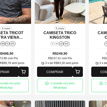
3 cores
5 cores
SETA TRICOT
CAMISETA TRICO
CAMI
TRA VIENA
KINGSTON
FOXTON
M
G
GG
P
M
G
GG
R$498,90
R$249,90
73,96
com
Pix
R$237,41
com
Pix
R$
R$99,78
sem juros
3
x de
R$83,30
sem juros
3
x d
PRAR
COMPRAR
CO
nsulte-nos pelo
Consulte-nos pelo
C
WhatsApp
WhatsApp