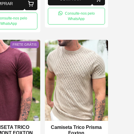
MPRAR
Consulte-nos pelo
onsulte-nos pelo
WhatsApp
WhatsApp
FRETE GRÁTIS
SETA TRICO
Camiseta Trico Prisma
MONT FOXTON
Foxton