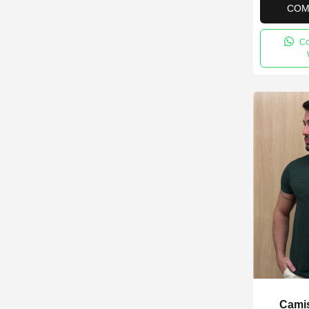
COM
Co
Camis