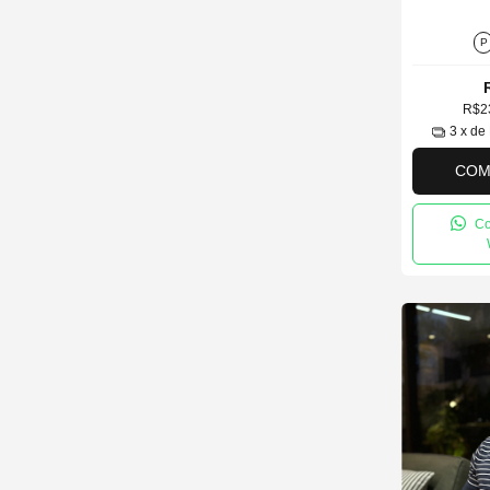
P
R$2
3
x de
COM
Co