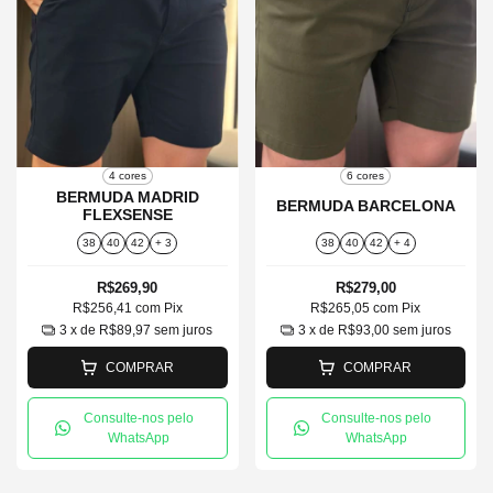
4 cores
6 cores
BERMUDA MADRID
BERMUDA BARCELONA
FLEXSENSE
38
40
42
+ 3
38
40
42
+ 4
R$269,90
R$279,00
R$256,41
com
Pix
R$265,05
com
Pix
3
x de
R$89,97
sem juros
3
x de
R$93,00
sem juros
COMPRAR
COMPRAR
Consulte-nos pelo
Consulte-nos pelo
WhatsApp
WhatsApp