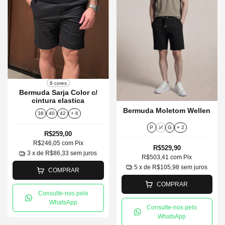
8 cores
Bermuda Sarja Color c/
cintura elastica
Bermuda Moletom Wellen
38
40
42
+ 6
P
M
G
+ 2
R$259,00
R$246,05
com
Pix
R$529,90
3
x de
R$86,33
sem juros
R$503,41
com
Pix
5
x de
R$105,98
sem juros
COMPRAR
COMPRAR
Consulte-nos pelo
WhatsApp
Consulte-nos pelo
WhatsApp