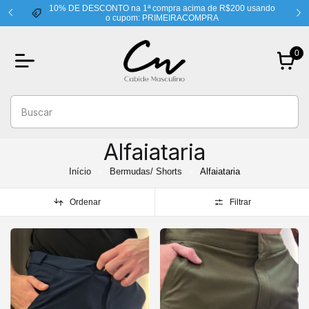
10% DE DESCONTO na 1ª compra acima de R$200 usando
o cupom: PRIMEIRACOMPRA
0
Alfaiataria
Início
Bermudas/ Shorts
Alfaiataria
Ordenar
Filtrar