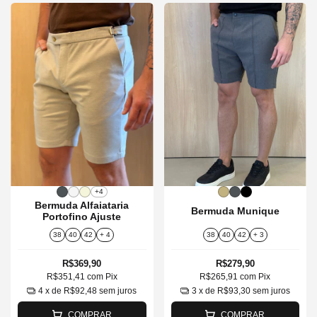
+4
Bermuda Alfaiataria
Bermuda Munique
Portofino Ajuste
38
40
42
+ 4
38
40
42
+ 3
R$369,90
R$279,90
R$351,41
com
Pix
R$265,91
com
Pix
4
x de
R$92,48
sem juros
3
x de
R$93,30
sem juros
COMPRAR
COMPRAR