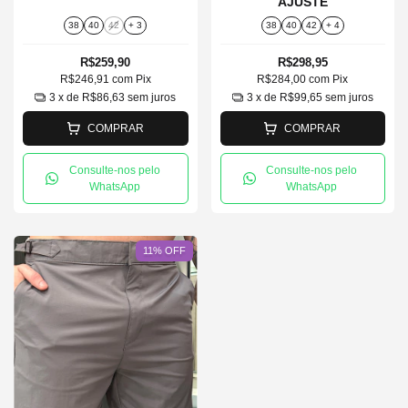
AJUSTE
38
40
42
+ 3
38
40
42
+ 4
R$259,90
R$298,95
R$246,91
com
Pix
R$284,00
com
Pix
3
x de
R$86,63
sem juros
3
x de
R$99,65
sem juros
COMPRAR
COMPRAR
Consulte-nos pelo
Consulte-nos pelo
WhatsApp
WhatsApp
11
%
OFF