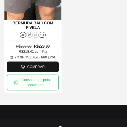
BERMUDA BALI COM
FIVELA
38
40
42
+ 4
R$259,00
R$229,90
R$218,41
com
Pix
2
x de
R$114,95
sem juros
COMPRAR
Consulte-nos pelo
WhatsApp