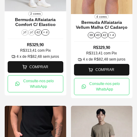
2 cores
4 cores
Bermuda Alfaiataria
Bermuda Alfaiataria
Comfort C/ Elastico
Vellum Malha C/ Cadarço
38
40
42
+ 4
38
40
42
+ 4
R$329,90
R$329,90
R$313,41
com
Pix
R$313,41
com
Pix
4
x de
R$82,48
sem juros
4
x de
R$82,48
sem juros
COMPRAR
COMPRAR
Consulte-nos pelo
Consulte-nos pelo
WhatsApp
WhatsApp