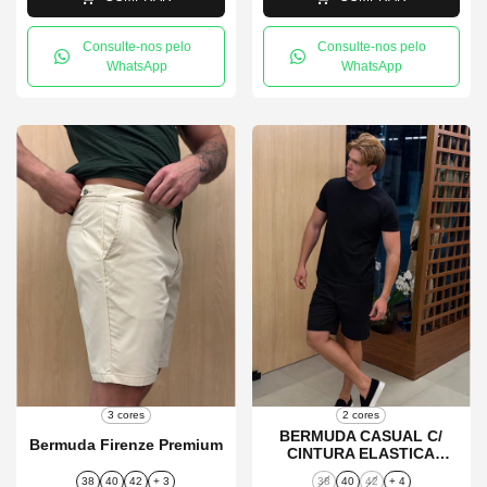
Consulte-nos pelo
Consulte-nos pelo
WhatsApp
WhatsApp
3 cores
2 cores
BERMUDA CASUAL C/
Bermuda Firenze Premium
CINTURA ELASTICA
LUGANO
38
40
42
+ 3
38
40
42
+ 4