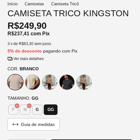
Início
Camisetas
Camiseta Tricô
CAMISETA TRICO KINGSTON
R$249,90
R$237,41
com
Pix
3
x de
R$83,30
sem juros
5% de desconto
pagando com Pix
Ver mais detalhes
COR:
BRANCO
TAMANHO:
GG
GG
P
M
G
Guia de medidas