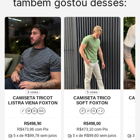
também gostou desses:
3 cores
5 cores
CAMISETA TRICOT
CAMISETA TRICO
CAMI
LISTRA VIENA FOXTON
SOFT FOXTON
T
P
M
G
GG
P
M
G
+ 2
R$498,90
R$498,00
R$473,96
com
Pix
R$473,10
com
Pix
R
5
x de
R$99,78
sem juros
5
x de
R$99,60
sem juros
3
x 