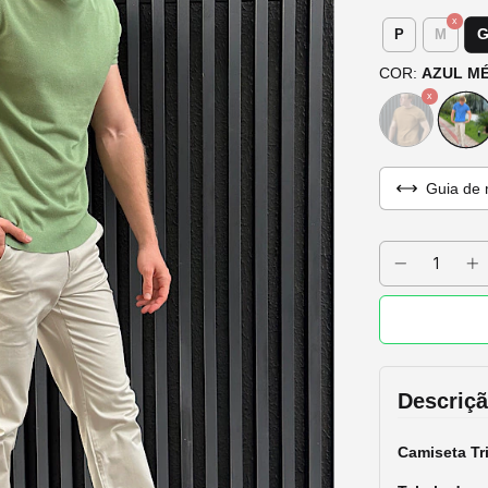
P
M
COR:
AZUL M
Guia de 
Descriç
Camiseta Tr