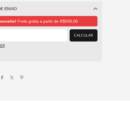
E ENVIO
Alterar CEP
roveite!
Frete grátis a partir de
R$599,00
CALCULAR
CEP