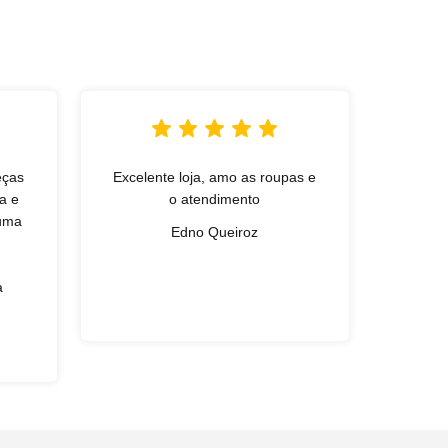
eças
Excelente loja, amo as roupas e
L
a e
o atendimento
qual
 uma
exce
Edno Queiroz
simpa
Gan
a