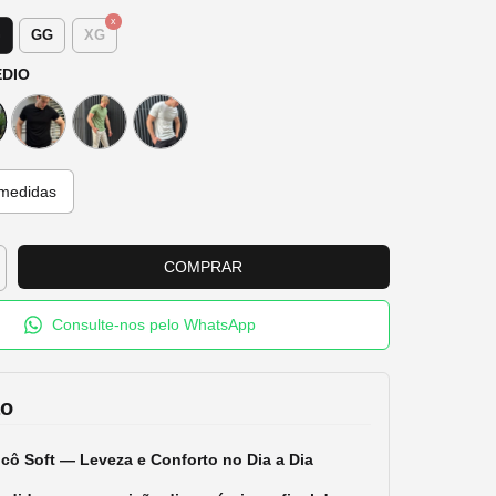
G
GG
XG
ÉDIO
medidas
Consulte-nos pelo WhatsApp
ão
icô Soft — Leveza e Conforto no Dia a Dia