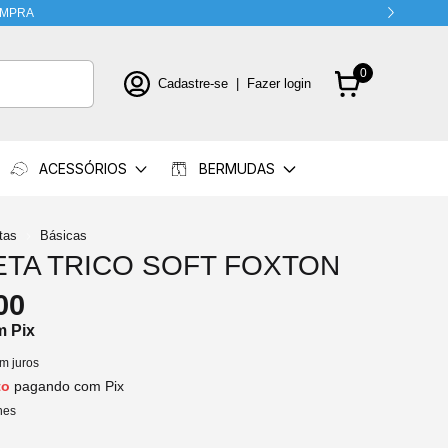
COMPRA
0
Cadastre-se
|
Fazer login
ACESSÓRIOS
BERMUDAS
tas
Básicas
ETA TRICO SOFT FOXTON
00
m
Pix
m juros
to
pagando com Pix
hes