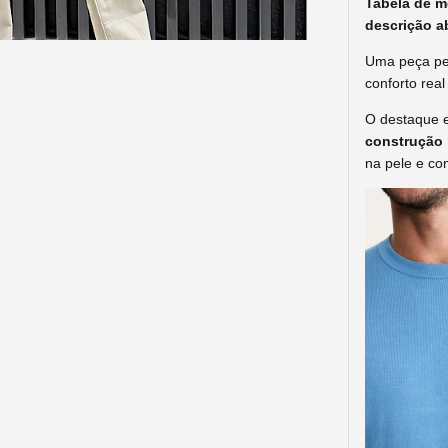
Tabela de m
descrição a
Uma peça pe
conforto real
O destaque e
construção 
na pele e con