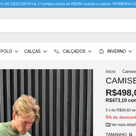
0% DE DESCONTO na 1ª compra acima de R$200 usando o cupom: PRIMEIRA
POLO
CALÇAS
CALÇADOS
INVERNO
Início
Camise
CAMIS
R$498,
R$473,10
co
5
x de
R$99,60
se
5% de descon
Ver mais detal
TAMANHO:
G