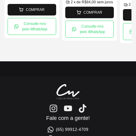
2
x de
R$84,00
sem juros
2
x 
COMPRAR
COMPRAR
Consulte-nos
Consulte-nos
pelo WhatsApp
pelo WhatsApp
Fale com a gente!
(65) 99912-4709