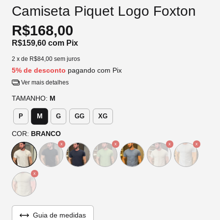
Camiseta Piquet Logo Foxton
R$168,00
R$159,60
com
Pix
2
x de
R$84,00
sem juros
5% de desconto
pagando com Pix
Ver mais detalhes
TAMANHO:
M
M
P
G
GG
XG
COR:
BRANCO
Guia de medidas