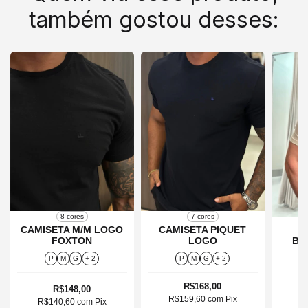
também gostou desses:
8 cores
7 cores
CAMISETA M/M LOGO
CAMISETA PIQUET
FOXTON
LOGO
BA
P
M
G
+ 2
P
M
G
+ 2
R$168,00
R$148,00
R$159,60
com
Pix
R$140,60
com
Pix
R