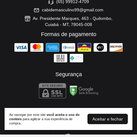
(65) 99912-4709
cabidemasculino99@gmail.com
Av. Presidente Marques, 463 - Quilombo,
Cuiabá - MT, 78045-008
Formas de pagamento
Segurança
Ao navegar por este site
você aceita o uso de
Cabide Masculino
Aceitar e fechar
cookies
para agilizar a sua experiência de
compra.
©2026. Cabide Masculino - 37674556000173. Todos os direitos reservados.