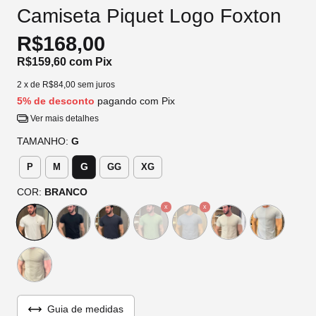
Camiseta Piquet Logo Foxton
R$168,00
R$159,60
com
Pix
2
x de
R$84,00
sem juros
5% de desconto
pagando com Pix
Ver mais detalhes
TAMANHO:
G
G
P
M
GG
XG
COR:
BRANCO
Guia de medidas