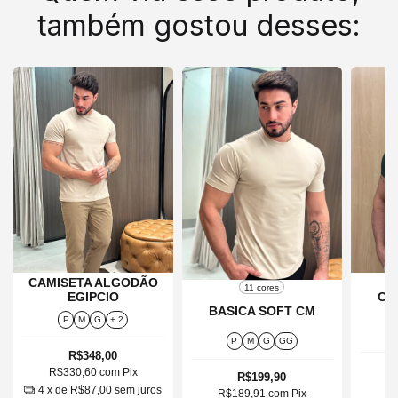
também gostou desses:
CAMISETA ALGODÃO
11 cores
EGIPCIO
Ca
BASICA SOFT CM
P
M
G
+ 2
P
M
G
GG
R$348,00
R$330,60
com
Pix
R$199,90
R
4
x de
R$87,00
sem juros
R$189,91
com
Pix