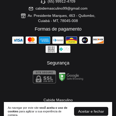
(65) 99912-4709
cabidemasculino99@gmail.com
Av. Presidente Marques, 463 - Quilombo,
Cuiabá - MT, 78045-008
Formas de pagamento
Segurança
Cabide Masculino
©2026. Cabide Masculino - 37674556000173. Todos os direitos reservados.
Ao navegar por este site
você aceita o uso de
Aceitar e fechar
cookies
para agilizar a sua experiência de
compra.