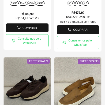
39/40
41/42
43/44
45/46
38
39
40
+ 3
R$479,90
R$109,90
R$455,91
com
Pix
R$104,41
com
Pix
5
x de
R$95,98
sem juros
COMPRAR
COMPRAR
Consulte-nos pelo
Consulte-nos pelo
WhatsApp
WhatsApp
FRETE GRÁTIS
FRETE GRÁTIS