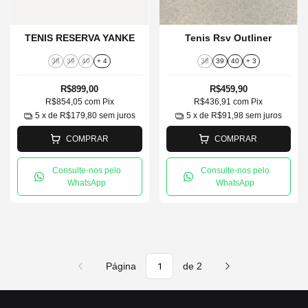
TENIS RESERVA YANKE
Tenis Rsv Outliner
38
39
40
+ 4
38
39
40
+ 3
R$899,00
R$459,90
R$854,05
com
Pix
R$436,91
com
Pix
5
x de
R$179,80
sem juros
5
x de
R$91,98
sem juros
COMPRAR
COMPRAR
Consulte-nos pelo
Consulte-nos pelo
WhatsApp
WhatsApp
Página
de 2