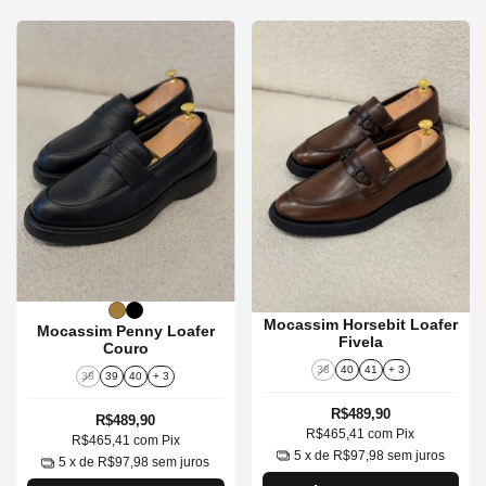
Mocassim Horsebit Loafer
Mocassim Penny Loafer
Fivela
Couro
38
40
41
+ 3
38
39
40
+ 3
R$489,90
R$489,90
R$465,41
com
Pix
R$465,41
com
Pix
5
x de
R$97,98
sem juros
5
x de
R$97,98
sem juros