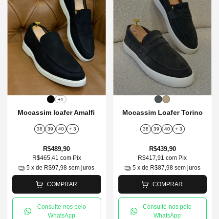
+1
Mocassim loafer Amalfi
Mocassim Loafer Torino
38
39
40
+ 3
38
39
40
+ 3
R$489,90
R$439,90
R$465,41
com
Pix
R$417,91
com
Pix
5
x de
R$97,98
sem juros
5
x de
R$87,98
sem juros
COMPRAR
COMPRAR
Consulte-nos pelo
Consulte-nos pelo
WhatsApp
WhatsApp