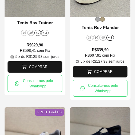
Tenis Rsv Trainer
Tenis Rsv Flander
38
39
40
+ 3
38
39
40
+ 3
R$629,90
R$639,90
R$598,41
com
Pix
R$607,91
com
Pix
5
x de
R$125,98
sem juros
5
x de
R$127,98
sem juros
COMPRAR
COMPRAR
Consulte-nos pelo
Consulte-nos pelo
WhatsApp
WhatsApp
FRETE GRÁTIS