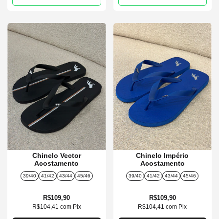
Chinelo Vector
Chinelo Império
Acostamento
Acostamento
39/40
41/42
43/44
45/46
39/40
41/42
43/44
45/46
R$109,90
R$109,90
R$104,41
com
Pix
R$104,41
com
Pix