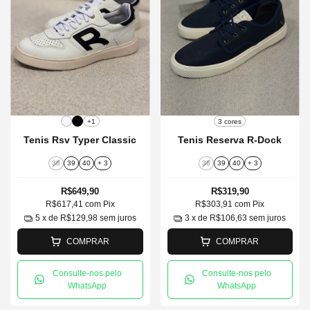
+1
3 cores
Tenis Rsv Typer Classic
Tenis Reserva R-Dock
38
39
40
+ 3
38
39
40
+ 3
R$649,90
R$319,90
R$617,41
com
Pix
R$303,91
com
Pix
5
x de
R$129,98
sem juros
3
x de
R$106,63
sem juros
COMPRAR
COMPRAR
Consulte-nos pelo
Consulte-nos pelo
WhatsApp
WhatsApp