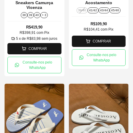
Sneakers Camurça
Acostamento
Vicenza
39/40
41/42
43/44
45/46
38
39
40
+ 3
R$109,90
R$419,90
R$104,41
com
Pix
R$398,91
com
Pix
5
x de
R$83,98
sem juros
COMPRAR
COMPRAR
Consulte-nos pelo
WhatsApp
Consulte-nos pelo
WhatsApp