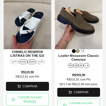
+3
CHINELO RESERVA
LISTRAS ON THE GO
Loafer Mocassim Classic
Camurça
39/40
41/42
43/44
45/46
38
39
40
+ 3
R$119,90
R$559,90
R$113,91
com
Pix
R$531,91
com
Pix
5
x de
R$111,98
sem juros
COMPRAR
COMPRAR
Consulte-nos pelo
WhatsApp
Consulte-nos pelo