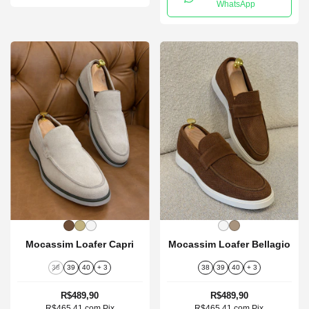
WhatsApp
Mocassim Loafer Capri
Mocassim Loafer Bellagio
38
39
40
+ 3
38
39
40
+ 3
R$489,90
R$489,90
R$465,41
com
Pix
R$465,41
com
Pix