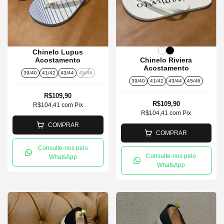
Chinelo Lupus
Acostamento
Chinelo Riviera
Acostamento
39/40
41/42
43/44
45/46
39/40
41/42
43/44
45/46
R$109,90
R$109,90
R$104,41
com
Pix
R$104,41
com
Pix
COMPRAR
COMPRAR
Consulte-nos pelo
Consulte-nos pelo
WhatsApp
WhatsApp