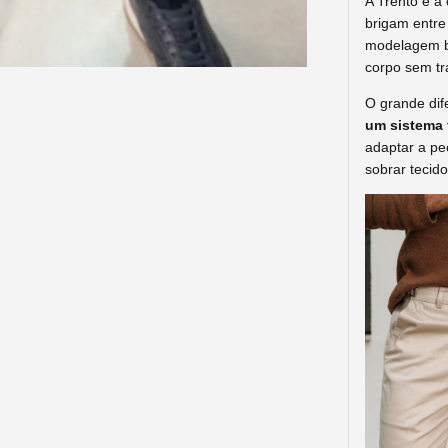
A Trento é a
brigam entre
modelagem be
corpo sem tr
O grande dife
um sistema 
adaptar a pe
sobrar tecid