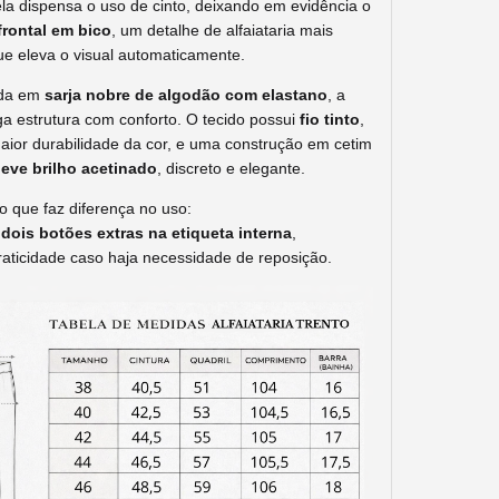
ela dispensa o uso de cinto, deixando em evidência o
frontal em bico
, um detalhe de alfaiataria mais
que eleva o visual automaticamente.
ada em
sarja nobre de algodão com elastano
, a
ga estrutura com conforto. O tecido possui
fio tinto
,
aior durabilidade da cor, e uma construção em cetim
leve brilho acetinado
, discreto e elegante.
o que faz diferença no uso:
ois botões extras na etiqueta interna
,
raticidade caso haja necessidade de reposição.