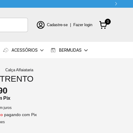
 o cupom: PRIMEIRACOMPRA
0
Cadastre-se
|
Fazer login
ACESSÓRIOS
BERMUDAS
Calça Alfaiataria
 TRENTO
90
m
Pix
m juros
to
pagando com Pix
hes