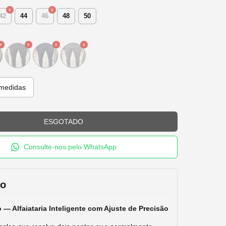
42
44
46
48
50
medidas
Consulte-nos pelo WhatsApp
ão
 — Alfaiataria Inteligente com Ajuste de Precisão