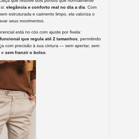
 calça que resolve dois pontos que normalmente
 si:
elegância e conforto real no dia a dia
. Com
m estruturada e caimento limpo, ela valoriza o
avar seus movimentos.
rencial está no cós com ajuste por fivela:
funcional que regula até 2 tamanhos
, permitindo
ça com precisão à sua cintura — sem apertar, sem
o e
sem franzir o bolso
.