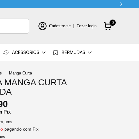
0
Cadastre-se
|
Fazer login
ACESSÓRIOS
BERMUDAS
s
Manga Curta
A MANGA CURTA
ADA
90
m
Pix
m juros
to
pagando com Pix
hes