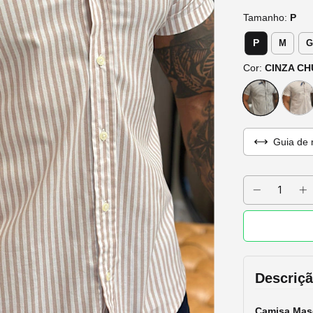
Tamanho:
P
P
M
G
Cor:
CINZA C
Guia de 
Descriç
Camisa
Mas