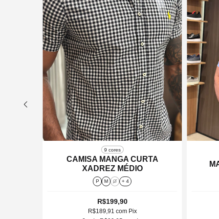
9 cores
XADREZ
CAMISA MANGA CURTA
M
XADREZ MÉDIO
P
M
G
+ 4
R$199,90
R$189,91
com
Pix