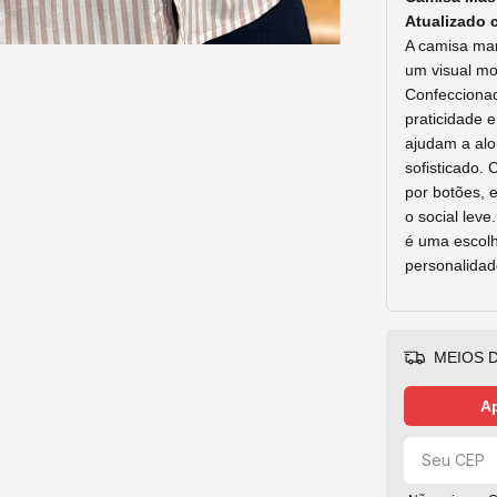
Atualizado
A
camisa
ma
um
visual
mo
Confeccion
praticidade
ajudam
a
al
sofisticado.
por
botões,
o
social
leve
é
uma
escol
personalidad
MEIOS D
Ap