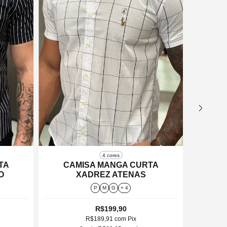
4 cores
TA
CAMISA MANGA CURTA
CA
O
XADREZ ATENAS
P
M
G
+ 4
R$199,90
R$189,91
com
Pix