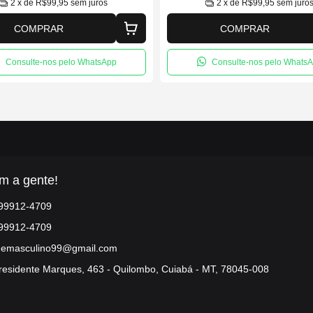
2
x de
R$99,95
sem juros
2
x de
R$99,95
sem juro
COMPRAR
COMPRAR
Consulte-nos pelo WhatsApp
Consulte-nos pelo Whats
m a gente!
 99912-4709
 99912-4709
demasculino99@gmail.com
residente Marques, 463 - Quilombo, Cuiabá - MT, 78045-008