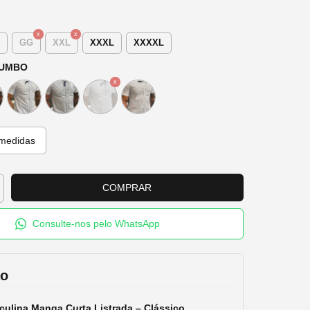
GG
XXL
XXXL
XXXXL
HUMBO
medidas
Consulte-nos pelo WhatsApp
ão
culina
Manga
Curta
Listrada –
Clássico