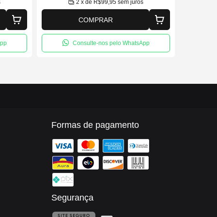
s
2
x de
R$99,95
sem juros
COMPRAR
App
Consulte-nos pelo WhatsApp
Formas de pagamento
Segurança