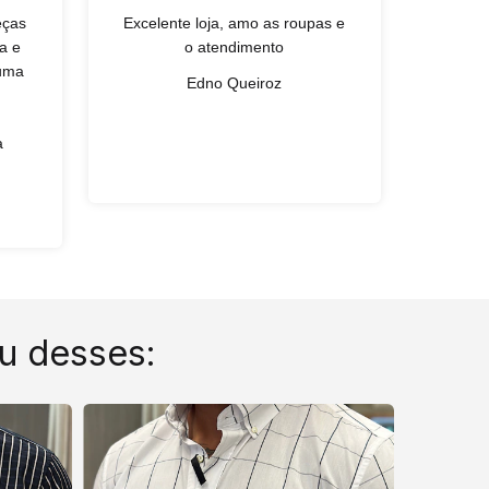
eças
Excelente loja, amo as roupas e
L
a e
o atendimento
qual
 uma
exce
Edno Queiroz
simpa
Gan
a
u desses: