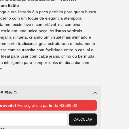
com
Estilo
nga
curta
listrada
é
a
peça
perfeita
para
quem
busca
derno
com
um
toque
de
elegância
atemporal.
ada
em
tecido
leve
e
confortável,
ela
combina
e
estilo
em
uma
única
peça.
As
listras
verticais
ongar
a
silhueta,
criando
um
visual
mais
alinhado
e
Com
corte
tradicional,
gola
estruturada
e
fechamento
essa
camisa
transita
com
facilidade
entre
o
casual
e
.
Ideal
para
usar
com
calça
jeans,
chino
ou
bermuda,
ha
inteligente
para
compor
looks
do
dia
a
dia
com
e.
E ENVIO
Alterar CEP
roveite!
Frete grátis a partir de
R$599,00
CALCULAR