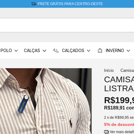
FRETE GRÁTIS PARA CENTRO-OESTE
POLO
CALÇAS
CALÇADOS
INVERNO
Início
Camisa
CAMIS
LISTR
R$199,
R$189,91
co
2
x de
R$99,95
se
5% de descon
Ver mais detal