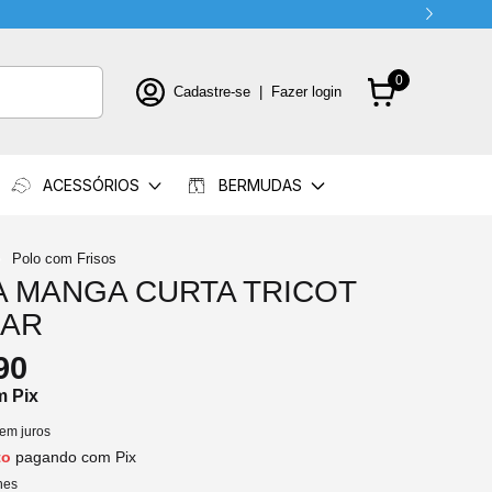
MEIRACOMPRA
0
Cadastre-se
|
Fazer login
ACESSÓRIOS
BERMUDAS
Polo com Frisos
A MANGA CURTA TRICOT
BAR
90
m
Pix
em juros
to
pagando com Pix
hes