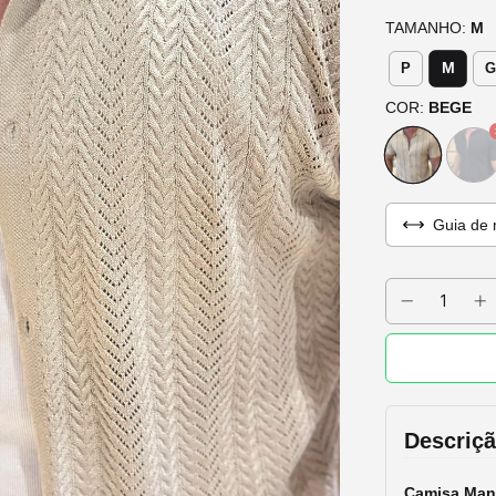
TAMANHO:
M
M
P
G
COR:
BEGE
Guia de 
Descriç
Camisa Mang