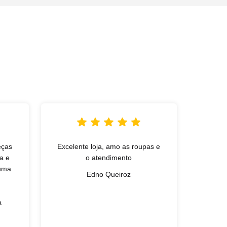
eças
Excelente loja, amo as roupas e
L
a e
o atendimento
qual
 uma
exce
Edno Queiroz
simpa
Gan
a