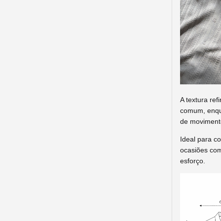
A textura re
comum, enqua
de moviment
Ideal para c
ocasiões com
esforço.