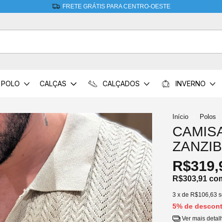
10% DE DESCONTO na 1ª compra acima de R$200 usando o cupom: PRI
POLO
CALÇAS
CALÇADOS
INVERNO
Início
Polos
CAMIS
ZANZI
R$319,
R$303,91
co
3
x de
R$106,63
s
5% de descon
Ver mais detal