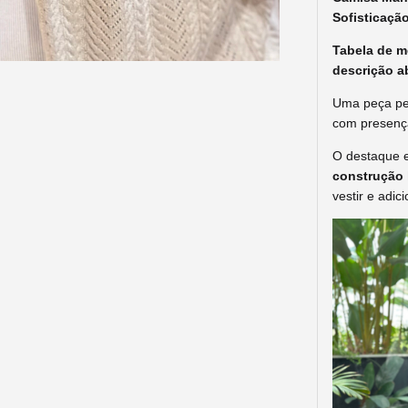
Sofisticaçã
Tabela de m
descrição a
Uma peça pen
com presença
O destaque e
construção 
vestir e adic