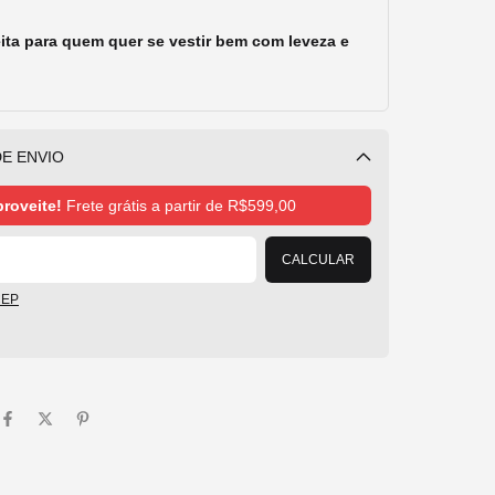
ita para quem quer se vestir bem com leveza e
E ENVIO
Alterar CEP
roveite!
Frete grátis a partir de
R$599,00
CALCULAR
CEP