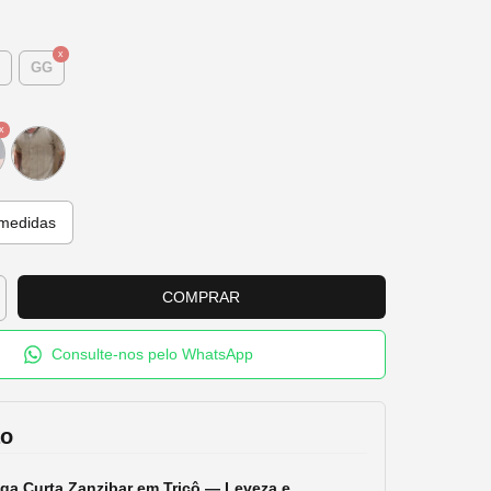
GG
medidas
Consulte-nos pelo WhatsApp
ão
a Curta Zanzibar em Tricô — Leveza e