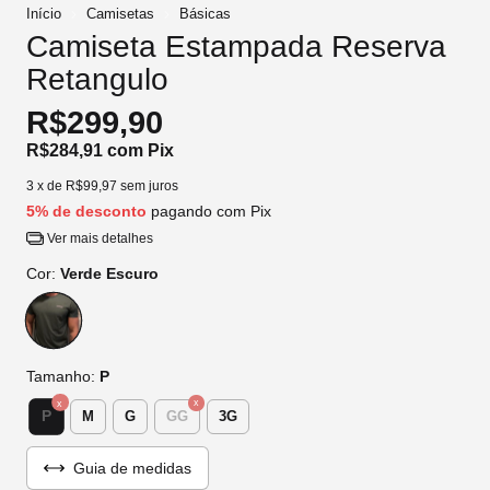
Início
Camisetas
Básicas
Camiseta Estampada Reserva
Retangulo
R$299,90
R$284,91
com
Pix
3
x de
R$99,97
sem juros
5% de desconto
pagando com Pix
Ver mais detalhes
Cor:
Verde Escuro
Tamanho:
P
P
M
G
GG
3G
Guia de medidas