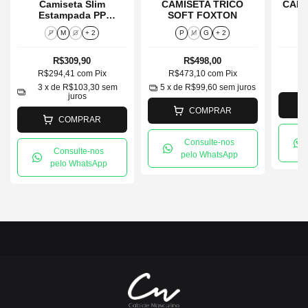
Camiseta Slim
CAMISETA TRICO
CAMI
Estampada PP
SOFT FOXTON
Retangulo Reserva
P
M
G
+ 2
P
M
G
+ 2
R$309,90
R$498,00
R$294,41
com
Pix
R$473,10
com
Pix
R
3
x de
R$103,30
sem
5
x de
R$99,60
sem juros
juros
COMPRAR
COMPRAR
Consulte-nos
Consulte-nos
pelo WhatsApp
pelo WhatsApp