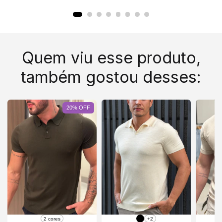
Quem viu esse produto,
também gostou desses:
20
%
OFF
2 cores
+2