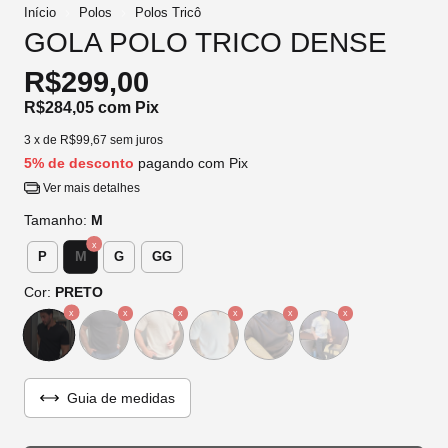
Início
Polos
Polos Tricô
GOLA POLO TRICO DENSE
R$299,00
R$284,05
com
Pix
3
x de
R$99,67
sem juros
5% de desconto
pagando com Pix
Ver mais detalhes
Tamanho:
M
M
P
G
GG
Cor:
PRETO
Guia de medidas