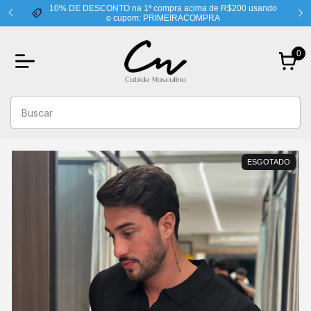
10% DE DESCONTO na 1ª compra acima de R$200 usando
o cupom: PRIMEIRACOMPRA
0
ESGOTADO