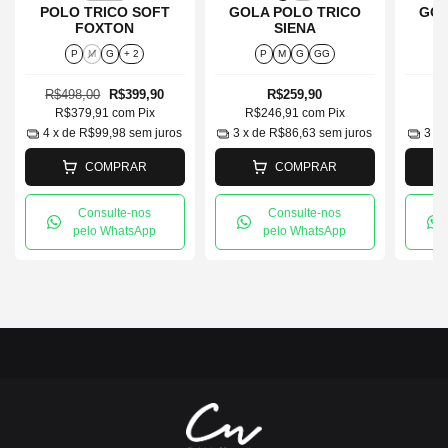
POLO TRICO SOFT
GOLA POLO TRICO
GOL
FOXTON
SIENA
R
P
M
G
+ 2
P
M
G
GG
R$498,00
R$399,90
R$259,90
R$379,91
com
Pix
R$246,91
com
Pix
R
4
x de
R$99,98
sem juros
3
x de
R$86,63
sem juros
3
x 
COMPRAR
COMPRAR
Consulte-nos
Consulte-nos
pelo WhatsApp
pelo WhatsApp