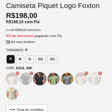
Camiseta Piquet Logo Foxton
R$198,00
R$188,10
com
Pix
2
x de
R$99,00
sem juros
5% de desconto
pagando com Pix
Ver mais detalhes
TAMANHO:
P
P
M
G
GG
XG
COR:
AZUL INK
Guia de medidas