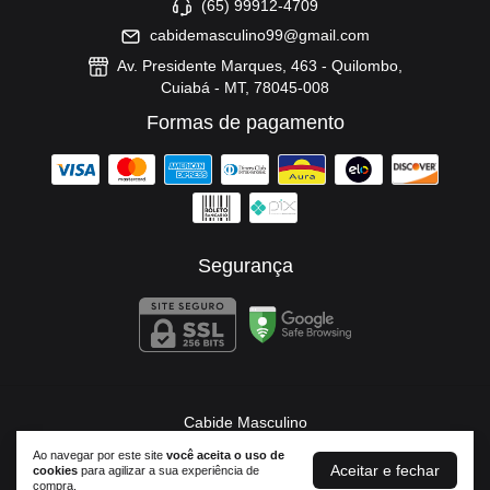
(65) 99912-4709
cabidemasculino99@gmail.com
Av. Presidente Marques, 463 - Quilombo,
Cuiabá - MT, 78045-008
Formas de pagamento
Segurança
Cabide Masculino
©2026. Cabide Masculino - 37674556000173. Todos os direitos reservados.
Ao navegar por este site
você aceita o uso de
Aceitar e fechar
cookies
para agilizar a sua experiência de
compra.