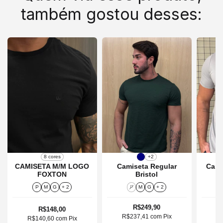
também gostou desses:
8 cores
+2
CAMISETA M/M LOGO
Camiseta Regular
Cami
FOXTON
Bristol
P
M
G
+ 2
P
M
G
+ 2
R$249,90
R$148,00
R$237,41
com
Pix
R
R$140,60
com
Pix