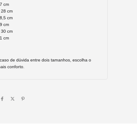
27 cm
a 28 cm
28,5 cm
29 cm
a 30 cm
31 cm
aso de dúvida entre dois tamanhos, escolha o
ais conforto.