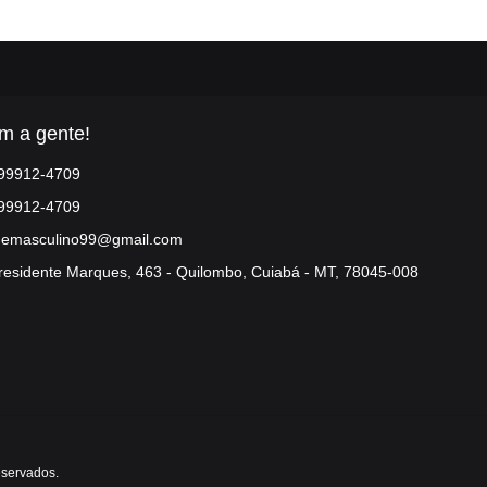
m a gente!
 99912-4709
 99912-4709
demasculino99@gmail.com
residente Marques, 463 - Quilombo, Cuiabá - MT, 78045-008
eservados.