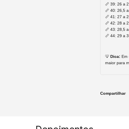
📏 39: 26 a 
📏 40: 26,5 
📏 41: 27 a 
📏 42: 28 a 
📏 43: 28,5 
📏 44: 29 a 
💡
Dica:
Em c
maior para m
Compartilhar