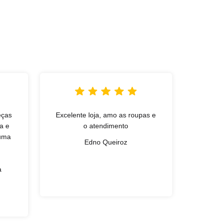
eças
Excelente loja, amo as roupas e
L
a e
o atendimento
qual
 uma
exce
Edno Queiroz
simpa
Gan
a