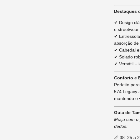
Destaques 
✔ Design clá
e streetwear
✔ Entressola
absorção de
✔ Cabedal em
✔ Solado rob
✔ Versátil – 
Conforto e E
Perfeito par
574 Legacy a
mantendo o v
Guia de Ta
Meça com o p
dedos:
📏 38: 25 a 