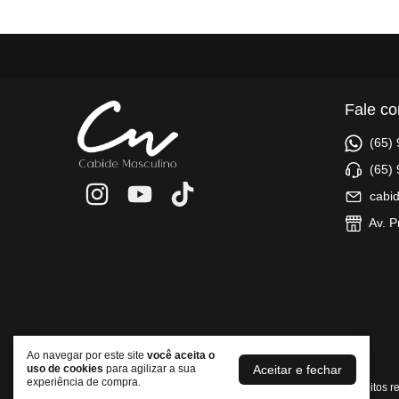
Fale co
(65)
(65)
cabi
Av. P
Ao navegar por este site
você aceita o
Aceitar e fechar
uso de cookies
para agilizar a sua
Cabide Masculino
experiência de compra.
©2026. Cabide Masculino - 37674556000173. Todos os direitos r