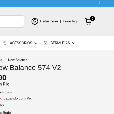
0
Cadastre-se
|
Fazer login
ACESSÓRIOS
BERMUDAS
os
New Balance
ew Balance 574 V2
90
m
Pix
em juros
to
pagando com Pix
hes
uflado