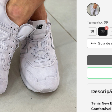
Tamanho:
39
39
38
Guia de 
Descriç
Tênis
New B
Confortável 