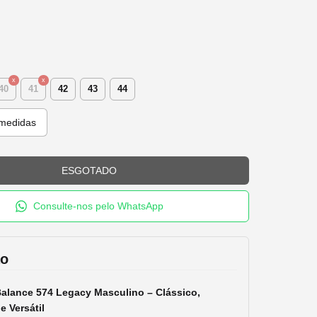
40
41
42
43
44
medidas
Consulte-nos pelo WhatsApp
ão
alance
574 Legacy Masculino – Clássico,
e Versátil