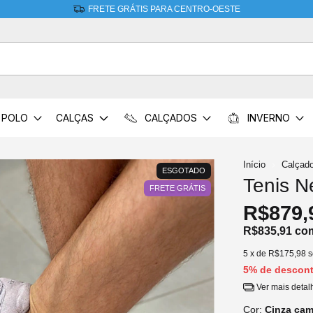
FRETE GRÁTIS PARA CENTRO-OESTE
POLO
CALÇAS
CALÇADOS
INVERNO
Início
Calçad
ESGOTADO
Tenis N
FRETE GRÁTIS
R$879,
R$835,91
co
5
x de
R$175,98
s
5% de descon
Ver mais detal
Cor:
Cinza cam