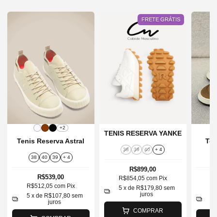
FRETE GRÁTIS
+2
TENIS RESERVA YANKE
Tenis Reserva Astral
Ten
38
39
40
+ 4
38
40
39
+ 4
R$899,00
R$539,00
R$854,05
com
Pix
R$512,05
com
Pix
R
5
x de
R$179,80
sem
juros
5
x de
R$107,80
sem
5
juros
COMPRAR