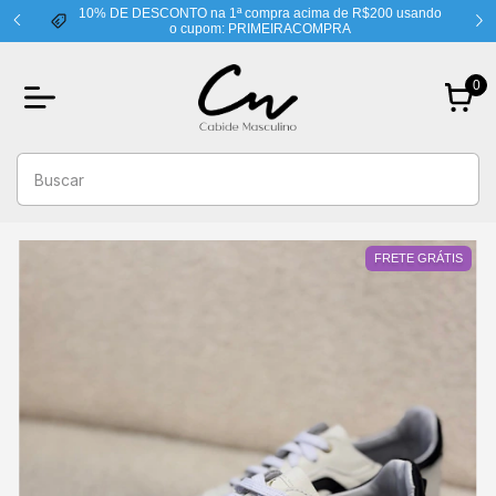
10% DE DESCONTO na 1ª compra acima de R$200 usando
o cupom: PRIMEIRACOMPRA
0
FRETE GRÁTIS