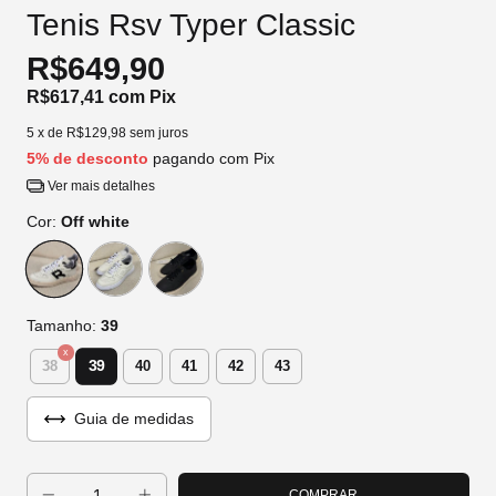
Tenis Rsv Typer Classic
R$649,90
R$617,41
com
Pix
5
x de
R$129,98
sem juros
5% de desconto
pagando com Pix
Ver mais detalhes
Cor:
Off white
Tamanho:
39
39
38
40
41
42
43
Guia de medidas