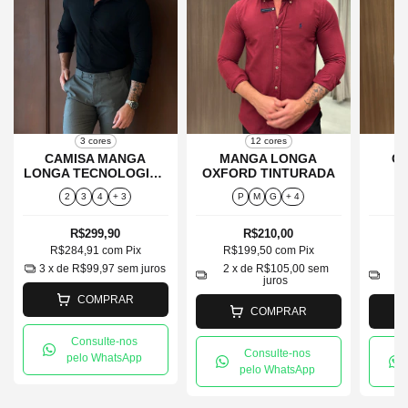
3 cores
12 cores
CAMISA MANGA
MANGA LONGA
C
LONGA TECNOLOGICA
OXFORD TINTURADA
L
CM
2
3
4
+ 3
P
M
G
+ 4
R$299,90
R$210,00
R$284,91
com
Pix
R$199,50
com
Pix
R
3
x de
R$99,97
sem juros
2
x de
R$105,00
sem
2
juros
COMPRAR
COMPRAR
Consulte-nos
Consulte-nos
pelo WhatsApp
pelo WhatsApp