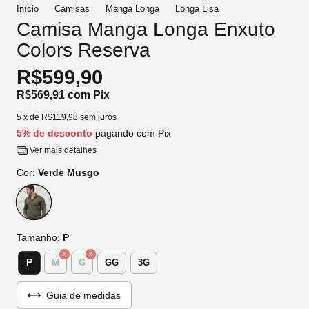
Início
Camisas
Manga Longa
Longa Lisa
Camisa Manga Longa Enxuto
Colors Reserva
R$599,90
R$569,91
com
Pix
5
x de
R$119,98
sem juros
5% de desconto
pagando com Pix
Ver mais detalhes
Cor:
Verde Musgo
Tamanho:
P
P
M
G
GG
3G
Guia de medidas