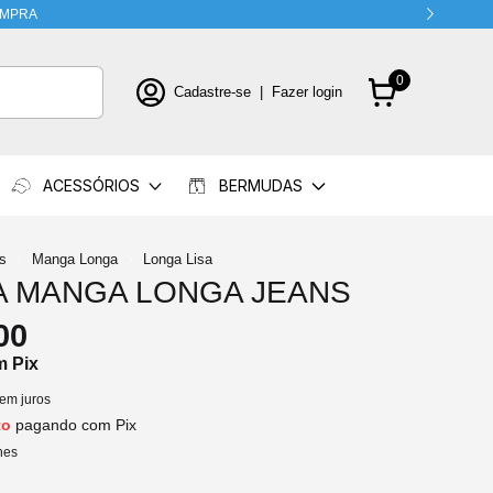
COMPRA
0
Cadastre-se
|
Fazer login
ACESSÓRIOS
BERMUDAS
s
Manga Longa
Longa Lisa
A MANGA LONGA JEANS
00
m
Pix
em juros
to
pagando com Pix
hes