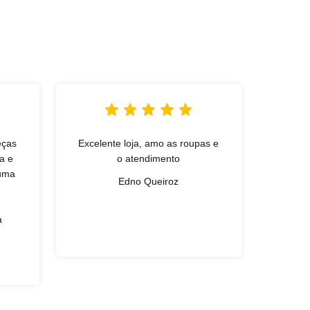
eças
Excelente loja, amo as roupas e
L
a e
o atendimento
qual
 uma
exce
Edno Queiroz
simpa
Gan
a