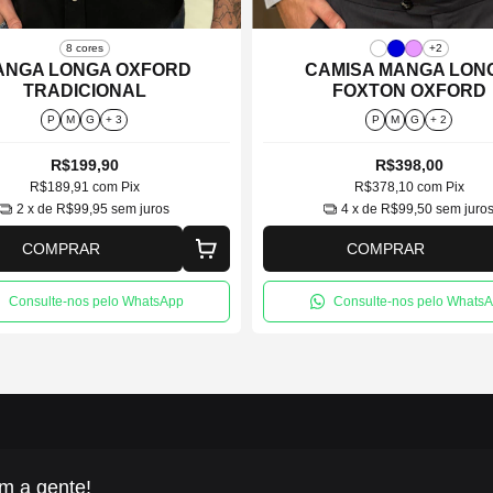
8 cores
+2
ANGA LONGA OXFORD
CAMISA MANGA LON
TRADICIONAL
FOXTON OXFORD
P
M
G
+ 3
P
M
G
+ 2
R$199,90
R$398,00
R$189,91
com
Pix
R$378,10
com
Pix
2
x de
R$99,95
sem juros
4
x de
R$99,50
sem juro
COMPRAR
COMPRAR
Consulte-nos pelo WhatsApp
Consulte-nos pelo Whats
m a gente!