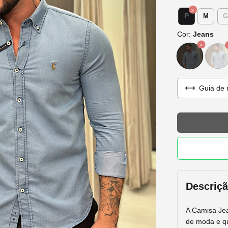
P
M
G
Cor:
Jeans
Guia de 
Descriç
A Camisa Jea
de moda e q