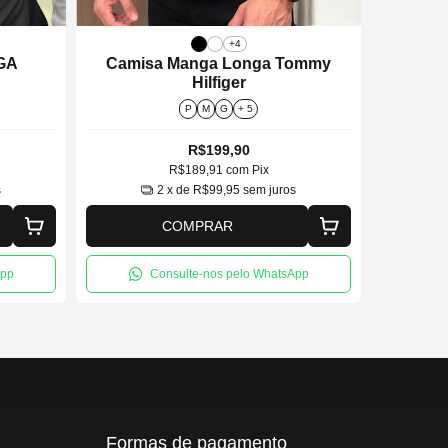
+4
GA
Camisa Manga Longa Tommy
Camis
Hilfiger
P
M
G
+ 5
R$199,90
R$189,91
com
Pix
s
2
x de
R$99,95
sem juros
COMPRAR
App
Consulte-nos pelo WhatsApp
Formas de pagamento