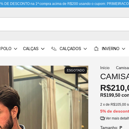
0% DE DESCONTO na 1ª compra acima de R$200 usando o cupom: PRIMEIRA
POLO
CALÇAS
CALÇADOS
INVERNO
Início
Camisa
ESGOTADO
CAMIS
R$210,
R$199,50
co
2
x de
R$105,00
s
5% de descon
Ver mais detal
Tamanho:
P