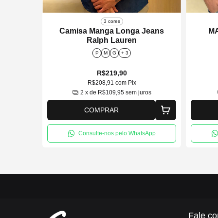
3 cores
ORD
Camisa Manga Longa Jeans
M
Ralph Lauren
P
M
G
+ 3
R$219,90
R$208,91
com
Pix
ros
2
x de
R$109,95
sem juros
COMPRAR
tsApp
Consulte-nos pelo WhatsApp
Fale co