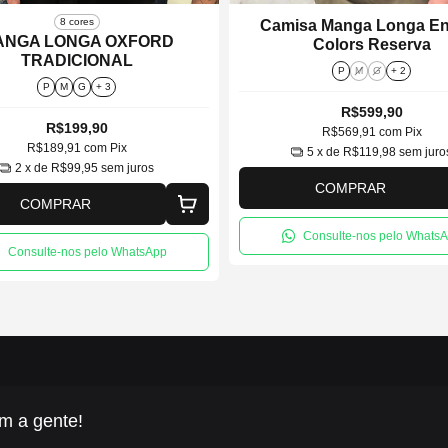
8 cores
Camisa Manga Longa En
ANGA LONGA OXFORD
Colors Reserva
TRADICIONAL
P
M
G
+ 2
P
M
G
+ 3
R$599,90
R$199,90
R$569,91
com
Pix
R$189,91
com
Pix
5
x de
R$119,98
sem juro
2
x de
R$99,95
sem juros
COMPRAR
COMPRAR
Consulte-nos pelo Whats
Consulte-nos pelo WhatsApp
m a gente!