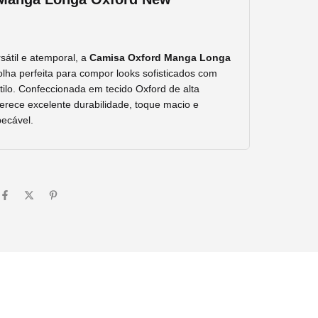
sátil
e
atemporal,
a
Camisa
Oxford
Manga
Longa
olha
perfeita
para
compor
looks
sofisticados
com
tilo.
Confeccionada
em
tecido
Oxford
de
alta
ferece
excelente
durabilidade,
toque
macio
e
ecável.