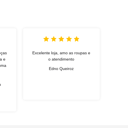
eças
Excelente loja, amo as roupas e
L
a e
o atendimento
qual
 uma
exce
Edno Queiroz
simpa
Gan
a