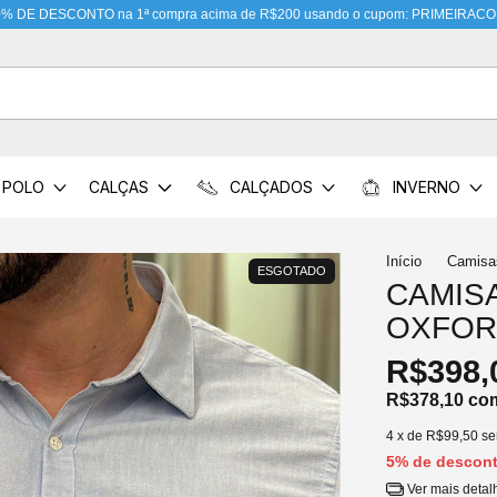
200 usando o cupom: PRIMEIRACOMPRA
POLO
CALÇAS
CALÇADOS
INVERNO
Início
Camisa
ESGOTADO
CAMIS
OXFOR
R$398,
R$378,10
co
4
x de
R$99,50
se
5% de descon
Ver mais detal