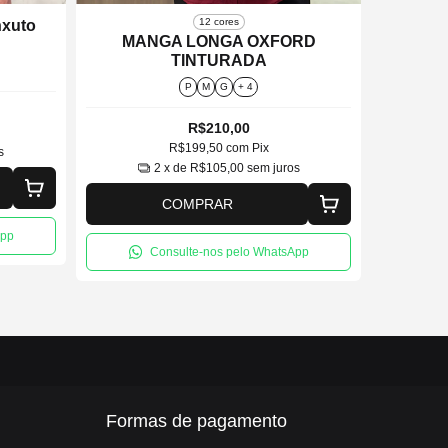
12 cores
xuto
MANGA LONGA OXFORD
CAMIS
TINTURADA
P
M
G
+ 4
R$210,00
R$199,50
com
Pix
s
2
x de
R$105,00
sem juros
COMPRAR
App
Consulte-nos pelo WhatsApp
Formas de pagamento