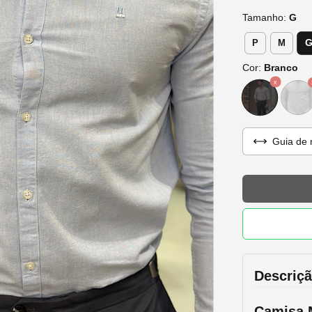
Tamanho:
G
P
M
Cor:
Branco
Guia de 
Descriç
Camisa