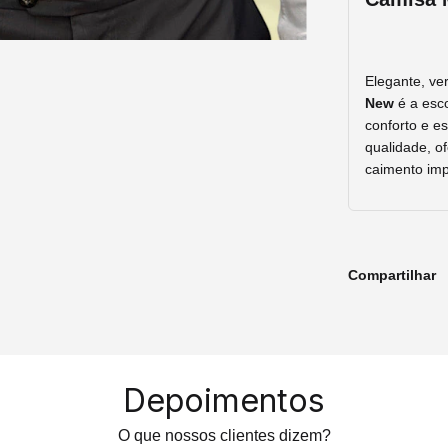
Elegante,
ver
New
é
a
esc
conforto
e
es
qualidade,
o
caimento
imp
Compartilhar
Depoimentos
O que nossos clientes dizem?