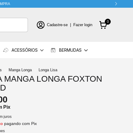
0
Cadastre-se
|
Fazer login
ACESSÓRIOS
BERMUDAS
s
Manga Longa
Longa Lisa
A MANGA LONGA FOXTON
D
00
m
Pix
m juros
to
pagando com Pix
hes