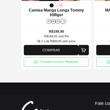
+4
NGA
Camisa Manga Longa Tommy
M
M
Hilfiger
P
M
G
+ 5
R$199,90
R$189,91
com
Pix
ros
2
x de
R$99,95
sem juros
COMPRAR
tsApp
Consulte-nos pelo WhatsApp
Fale co