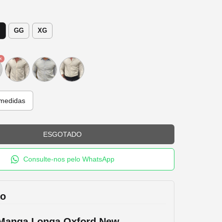
G
GG
XG
medidas
Consulte-nos pelo WhatsApp
ão
Manga
Longa
Oxford
New