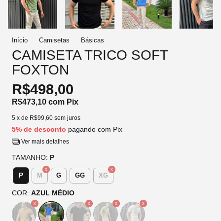
Início
Camisetas
Básicas
CAMISETA TRICO SOFT
FOXTON
R$498,00
R$473,10
com
Pix
5
x de
R$99,60
sem juros
5% de desconto
pagando com Pix
Ver mais detalhes
TAMANHO:
P
P
M
G
GG
XG
COR:
AZUL MÉDIO