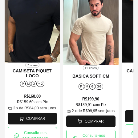
7 cores
11 cores
CAMISETA PIQUET
CAMI
LOGO
BASICA SOFT CM
P
M
G
+ 2
P
M
G
GG
R$168,00
R$199,90
R$159,60
com
Pix
R
R$189,91
com
Pix
2
x de
R$84,00
sem juros
2
x de
R$99,95
sem juros
COMPRAR
COMPRAR
Consulte-nos
Consulte-nos