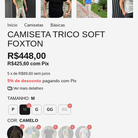
Início
Camisetas
Básicas
CAMISETA TRICO SOFT
FOXTON
R$448,00
R$425,60
com
Pix
5
x de
R$89,60
sem juros
5% de desconto
pagando com Pix
Ver mais detalhes
TAMANHO:
M
M
P
G
GG
XG
COR:
CAMELO