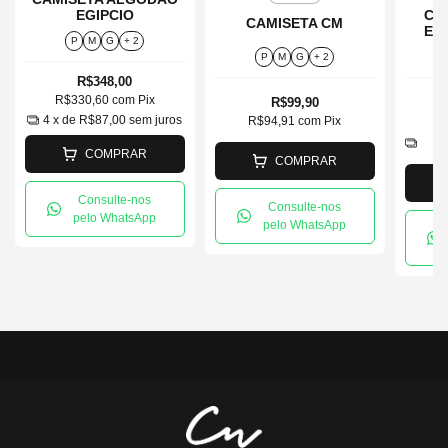
EGIPCIO
Cam
CAMISETA CM
Est
P
M
G
+ 2
P
M
G
+ 2
R$348,00
R$330,60
com
Pix
R$99,90
R
4
x de
R$87,00
sem juros
R$94,91
com
Pix
3
COMPRAR
COMPRAR
Consulte-nos
Consulte-nos
pelo WhatsApp
pelo WhatsApp