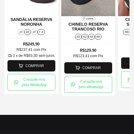
2 cores
SANDÁLIA RESERVA
CHI
NORONHA
CHINELO RESERVA
SU
TRANCOSO RIO
38
40
39
+ 4
39/40
40
42
44
46
R$249,90
R$237,41
com
Pix
R$129,90
R
3
x de
R$83,30
sem juros
R$123,41
com
Pix
COMPRAR
COMPRAR
Consulte-nos
Consulte-nos
pelo WhatsApp
pelo WhatsApp