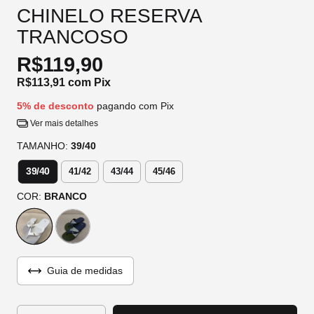
CHINELO RESERVA
TRANCOSO
R$119,90
R$113,91
com
Pix
5% de desconto
pagando com Pix
Ver mais detalhes
TAMANHO:
39/40
39/40
41/42
43/44
45/46
COR:
BRANCO
Guia de medidas