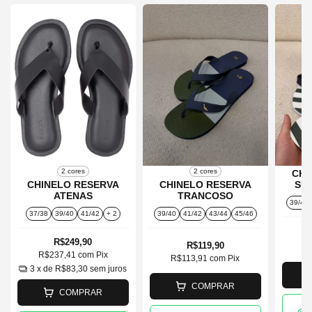
2 cores
2 cores
CHI
CHINELO RESERVA
CHINELO RESERVA
SU
ATENAS
TRANCOSO
39/40
37/38
39/40
41/42
+ 2
39/40
41/42
43/44
45/46
R$249,90
R$119,90
R
R$237,41
com
Pix
R$113,91
com
Pix
3
x de
R$83,30
sem juros
COMPRAR
COMPRAR