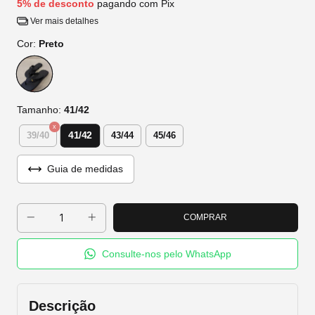
5% de desconto
pagando com Pix
Ver mais detalhes
Cor:
Preto
Tamanho:
41/42
41/42
39/40
43/44
45/46
Guia de medidas
Consulte-nos pelo WhatsApp
Descrição