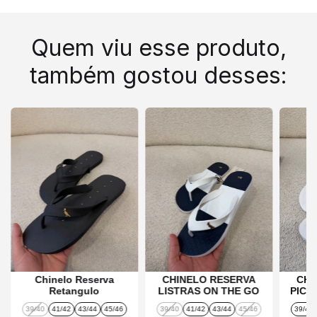
Quem viu esse produto,
também gostou desses:
Chinelo Reserva
CHINELO RESERVA
CHI
Retangulo
LISTRAS ON THE GO
PICA
39/40
41/42
43/44
45/46
39/40
41/42
43/44
45/46
39/40