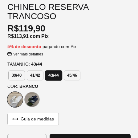
CHINELO RESERVA
TRANCOSO
R$119,90
R$113,91
com
Pix
5% de desconto
pagando com Pix
Ver mais detalhes
TAMANHO:
43/44
43/44
39/40
41/42
45/46
COR:
BRANCO
Guia de medidas