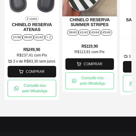
2 cores
CHINELO RESERVA
SAN
CHINELO RESERVA
SUMMER STRIPES
ATENAS
39/40
41/42
43/44
45/46
37/38
39/40
41/42
+ 2
R$119,90
R$249,90
R
R$113,91
com
Pix
R$237,41
com
Pix
3
x 
3
x de
R$83,30
sem juros
COMPRAR
COMPRAR
Consulte-nos
pelo WhatsApp
Consulte-nos
pelo WhatsApp