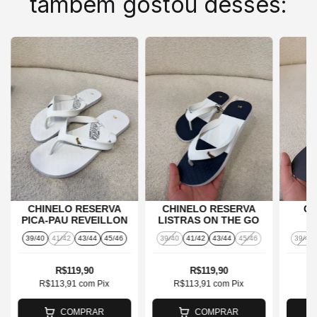
também gostou desses:
CHINELO RESERVA
CHINELO RESERVA
Ch
PICA-PAU REVEILLON
LISTRAS ON THE GO
39/40
41/42
43/44
45/46
39/40
41/42
43/44
45/46
39/40
R$119,90
R$119,90
R$113,91
com
Pix
R$113,91
com
Pix
R
COMPRAR
COMPRAR