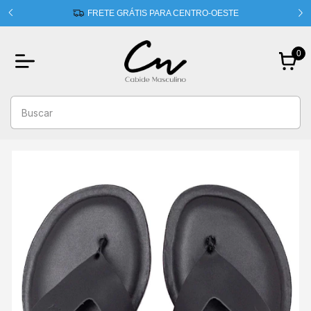
 usando
FRETE GRÁTIS PARA CENTRO-OESTE
0