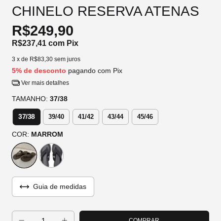
CHINELO RESERVA ATENAS
R$249,90
R$237,41
com
Pix
3
x de
R$83,30
sem juros
5% de desconto
pagando com Pix
Ver mais detalhes
TAMANHO:
37/38
37/38
39/40
41/42
43/44
45/46
COR:
MARROM
Guia de medidas